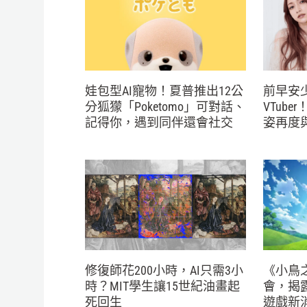
前早安
娃包型AI寵物！夏普推出12公
VTub
分狐獴「Poketomo」可對話、
姿再度與h
記得你，遇到同伴還會社交
《小鳥
修復師花200小時，AI只需3小
會，揭露
時？MIT學生讓15世紀油畫起
遊戲新
死回生