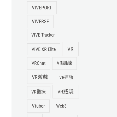
VIVEPORT
VIVERSE
VIVE Tracker
VR
VIVE XR Elite
VRChat
VR訓練
VR遊戲
VR運動
VR體驗
VR醫療
Vtuber
Web3