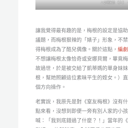
AI越獄前（左）
讓我覺得最有趣的是，梅根的設定是協助
議題，而梅根狠辣的「婊子」形象，不禁
得梅根成為了酷兒偶像。關於這點，
編劇
不想讓梅根太像恰奇或安娜貝爾，畢竟梅
故過世，於是被交給了凱蒂媽的單身妹妹
根，幫她照顧這位素昧平生的姪女。）直
個方向操作。
老實說，我原先是對《窒友梅根》沒有什
點來看，沒想到即便一旁有別人家的小孩
喊：「我到底錯過了什麼？！」當年的《