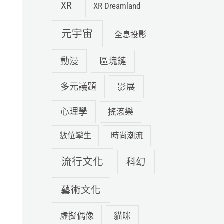
XR
XR Dreamland
元宇宙
全息投影
動漫
區塊鏈
多元議題
影展
心理學
搖滾樂
數位孿生
時尚潮流
流行文化
科幻
藝術文化
虛擬偶像
貓咪