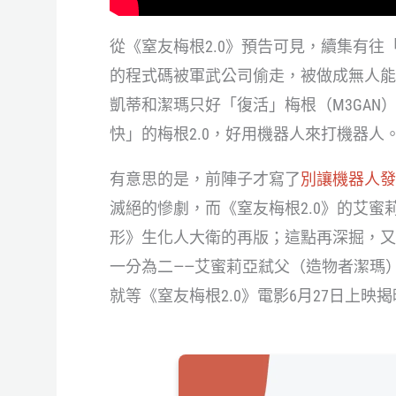
從《窒友梅根2.0》預告可見，續集有
的程式碼被軍武公司偷走，被做成無人能對
凱蒂和潔瑪只好「復活」梅根（M3GA
快」的梅根2.0，好用機器人來打機器人
有意思的是，前陣子才寫了
別讓機器人發
滅絕的慘劇，而《窒友梅根2.0》的艾
形》生化人大衛的再版；這點再深掘，又
一分為二——艾蜜莉亞弒父（造物者潔瑪
就等《窒友梅根2.0》電影6月27日上映