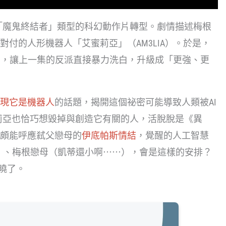
往「魔鬼終結者」類型的科幻動作片轉型。劇情描述梅根
付的人形機器人「艾蜜莉亞」（AM3LIA）。於是，
N），讓上一集的反派直接暴力洗白，升級成「更強、更
。
現它是機器人
的話題，揭開這個祕密可能導致人類被AI
蜜莉亞也恰巧想毀掉與創造它有關的人，活脫脫是《異
頗能呼應弒父戀母的
伊底帕斯情結
，覺醒的人工智慧
）、梅根戀母（凱蒂還小啊⋯⋯），會是這樣的安排？
揭曉了。