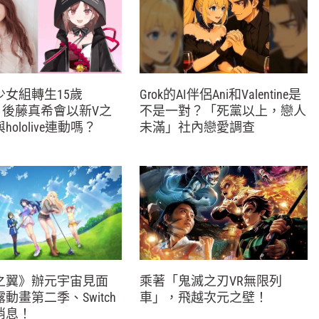
少女組轉生15歲
Grok的AI伴侶Ani和Valentine是
er！後藤真希會以新V之
不是一對？「死黨以上，戀人
ololive連動嗎？
未滿」社內戀愛調查
之翼》辦元宇宙見面
乘著「鬼滅之刃VR無限列
動畫第二季、Switch
車」，飛越次元之壁！
消息！