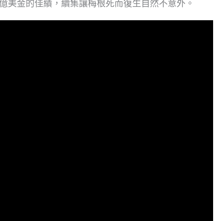
.8億美金的佳績，續集讓梅根死而復生自然不意外。