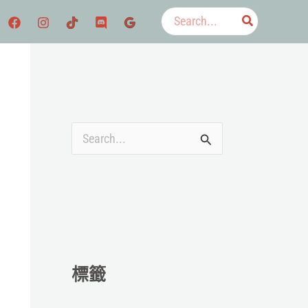
搜
尋：
搜
尋
關
鍵
字
:
標籤