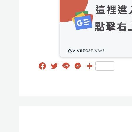
Fa
T
Li
M
分
ce
wi
ne
es
享
bo
tt
se
ok
er
ng
er