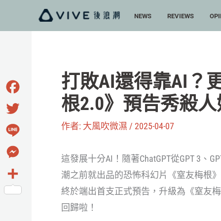
跳
NEWS
REVIEWS
OPI
至
主
要
內
打敗AI還得靠AI
容
根2.0》預告秀殺
Facebook
作者:
大風吹微濕
/
2025-04-07
Twitter
Line
這發展十分AI！隨著ChatGPT從GPT 3、GPT
Messenger
潮之前就出品的恐怖科幻片《窒友梅根》
終於端出首支正式預告，升級為《窒友梅根2
分
回歸啦！
享