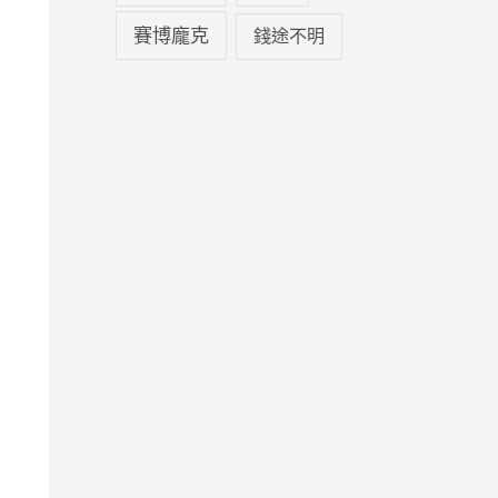
賽博龐克
錢途不明