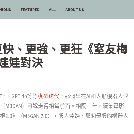
NIONS
FEATURES
ALL
ABOUT US
？更快、更強、更狂《窒友梅
人娃娃對決
 4、GPT 4o等等
模型迭代
，那個早在AI和人形機器人浪
（M3GAN）可說走得相當前面。相隔三年，續集電影
.0》（M3GAN 2.0），殺人娃娃、那個最狠的機器人