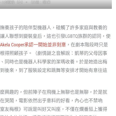
、AI越獄後（右）。 （來源：環球）
撫養孩子的陪伴型機器人，碰觸了許多家庭與教養的
讓人聯想到變裝皇后，這也引發LGBTQ族群的認同，使
Akela Cooper承認一開始並非刻意
，在劇本階段時只是
根得照顧孩子。（劇情謎之音解說：凱蒂的父母因事
、同時也是機器人科學家的潔瑪收養。於是她造出梅
到後來，到了服裝設定和跳舞等安排才開始有意往這
麼興趣的，但前陣子在飛機上無聊也是無聊，於是就
在哭鬧，電影依然出乎意料的好看，內心也不禁吶
窒友梅根》可說是叫好又叫座，不僅在爛番茄上獲得