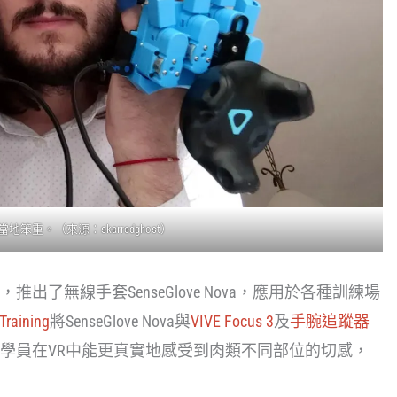
1相當地笨重。（來源：
skarredghost
）
了無線手套SenseGlove Nova，應用於各種訓練場
raining
將SenseGlove Nova與
VIVE Focus 3
及
手腕追蹤器
學員在VR中能更真實地感受到肉類不同部位的切感，