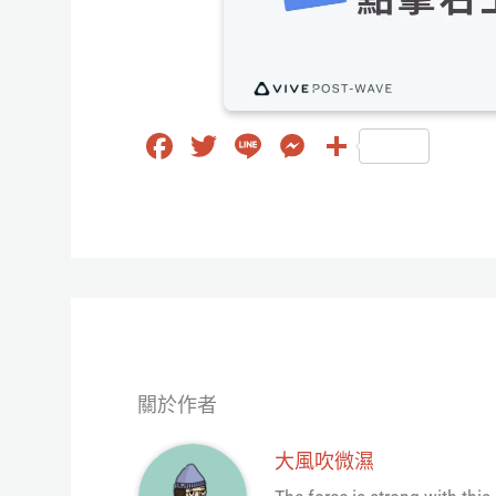
Fa
T
Li
M
分
ce
wi
ne
es
享
bo
tt
se
ok
er
ng
er
關於作者
大風吹微濕