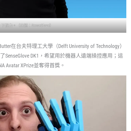
握力。（來源：SenseGlove）
n Butter在台夫特理工大學（Delft University of Technology）
enseGlove DK1，希望用於機器人遠端操控應用；這
 Avatar XPrize並奪得首獎。