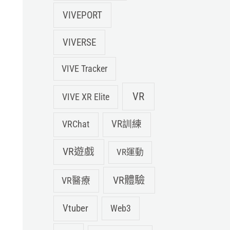
VIVEPORT
VIVERSE
VIVE Tracker
VR
VIVE XR Elite
VRChat
VR訓練
VR遊戲
VR運動
VR體驗
VR醫療
Vtuber
Web3