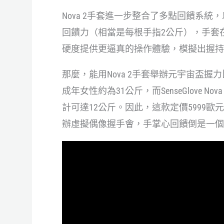
Nova 2手套進一步整合了多點回饋系
回饋力（相當是每根手指2公斤），手套
硬度提供更逼真的操作體驗，模擬出握持
那麼，能用Nova 2手套舉辦元宇宙盃
成年女性約為31公斤，而SenseGlove
計可達12公斤。因此，這款定價5999
辦虛擬偶像握手會，手掌心回饋倒是一個