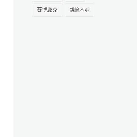
賽博龐克
錢途不明