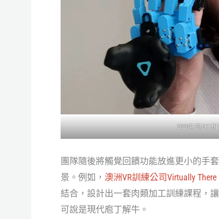
2020年的DK
團隊隨後將觸覺回饋功能放進更小的手套，推出
景。例如，
澳洲VR訓練公司Virtually There T
結合，設計出一套肉類加工訓練課程，讓
可說是現代庖丁解牛。