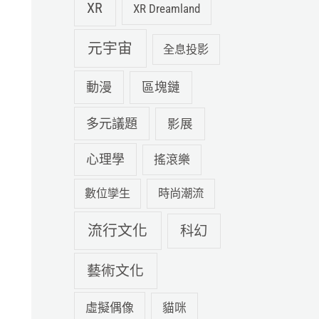
XR
XR Dreamland
元宇宙
全息投影
動漫
區塊鏈
多元議題
影展
心理學
搖滾樂
數位孿生
時尚潮流
流行文化
科幻
藝術文化
虛擬偶像
貓咪