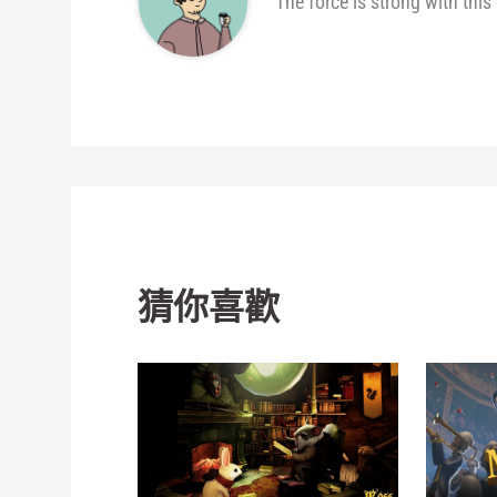
The force is strong with this
猜你喜歡