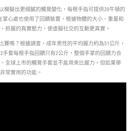
統，以模擬出更細膩的觸覺變化，每根手指可提供20牛頓的
在掌心處也使用了回饋裝置，根據物體的大小、重量和
、抓握的真實壓力，使虛擬社交的互動更真實。
握力比賽嗎？根據調查，成年男性的平均握力約為51公斤，
 Nova 2手套每根手指回饋只有2公斤，整個手掌的回饋力合
歐元、全球上市的觸覺手套並不能用來比握力。但如果舉
非常實用的功能。