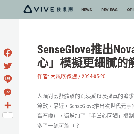
跳
NEWS
REVIEWS
OPI
至
主
要
內
SenseGlove推出
容
心」模擬更細膩的
Facebook
作者:
大風吹微濕
/
2024-05-20
Twitter
Line
人類對虛擬體驗的沉浸感以及擬真的追求
Messenger
算數。最近，SenseGlove推出次世代
寶石啦），還增加了「手掌心回饋」機制
分
多了一絲可能（？
享