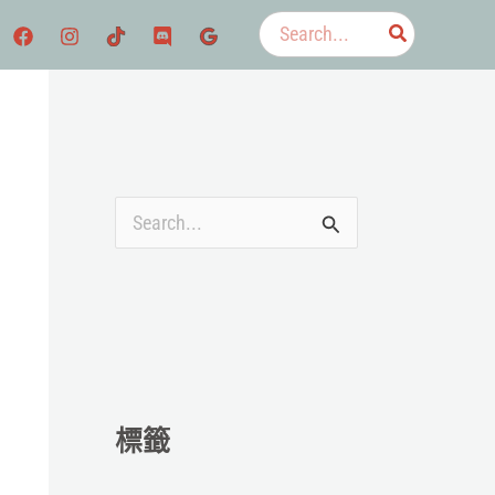
搜
尋：
搜
尋
關
鍵
字
:
標籤