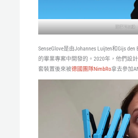
沒事可以練一下
SenseGlove是由Johannes Luijten和Gijs de
的畢業專案中開發的。2020年，他們設計了S
套裝置後來被
德國團隊NimbRo
拿去參加ANA