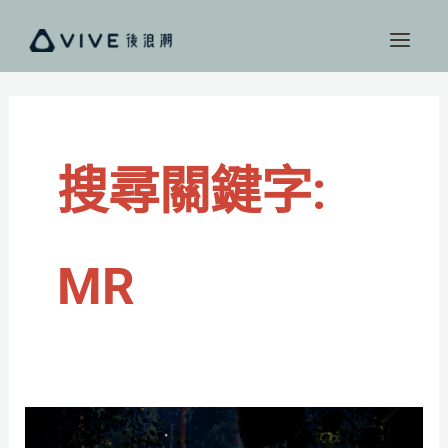
跳
至
主
要
內
容
搜尋關鍵字:
MR
ASMR