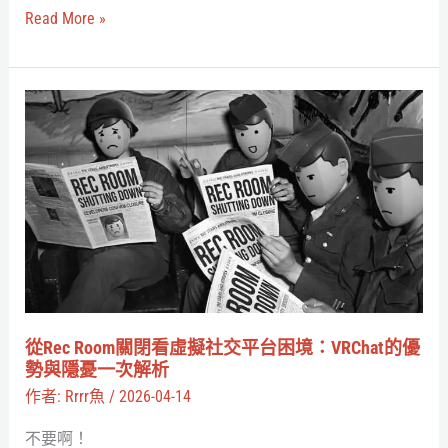
擬
Read More »
音
樂
文
從
化？
Rec
初
Room
音
關
未
閉
來、
看
米
虛
津
擬
玄
社
從Rec Room關閉看虛擬社交平台困境：VRChat的優
師、
交
勢與隱憂一次解析
YOASOBI
平
作者:
Rrrr魚
/
2026-04-14
都
台
不要啊！
跟