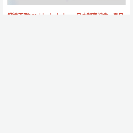
領
日
軍
本
錢途不明EP6：beabadoobee × 日本超商神傘 × 夏日
24
超
止汗好物 × 沅陵皮鞋街
組
商
作者:
後浪潮編輯部
/
2025-08-27
豪
神
專欄復出！這回是台北夏季生存指南。
華
傘
卡
×
Read More »
司
夏
一
日
次
止
Grok
看
汗
的
好
AI
物
伴
×
侶
沅
Ani
陵