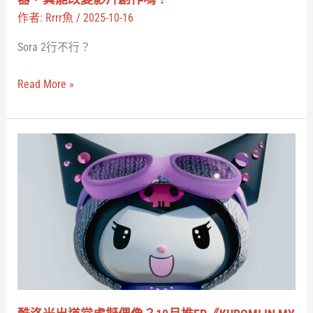
主
的
作者:
Rrrr魚
/
2025-10-16
機
迷
Sora 2行不行？
市
因
場
影
Read More »
片
產
生
酷
器，
洛
真
米
能
出
改
道
變
當
影
虛
片
擬
創
偶