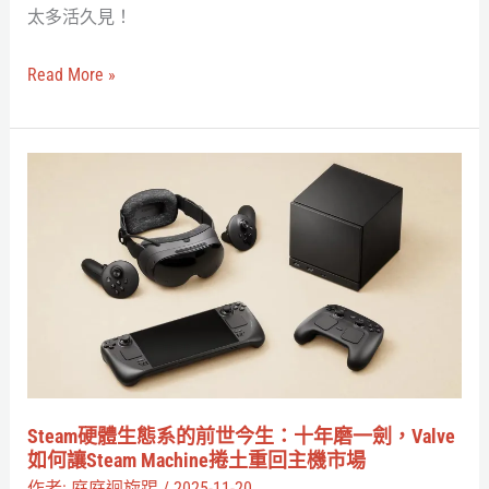
太多活久見！
空
出
Read More »
世、
AI
Neuro
Steam
爆
硬
紅、
體
花
生
生
態
濾
系
鏡
的
奪
前
冠
世
Steam硬體生態系的前世今生：十年磨一劍，Valve
被
今
如何讓Steam Machine捲土重回主機市場
炎
生：
作者:
庭庭迴旋踢
/
2025-11-20