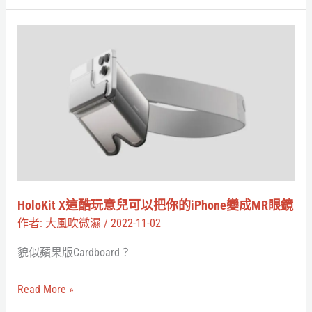
5
大
HoloKit
更
X
新
這
重
酷
點
玩
這
意
邊
兒
請
可
以
HoloKit X這酷玩意兒可以把你的iPhone變成MR眼鏡
把
作者:
大風吹微濕
/
2022-11-02
你
貌似蘋果版Cardboard？
的
iPhone
Read More »
變