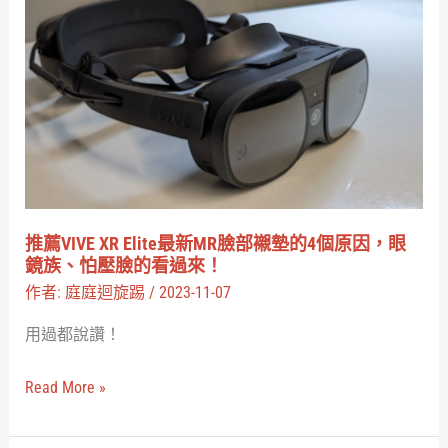
分
薦
鐘，
VIVE
幫
XR
社
Elite
畜
最
大
新
腦
MR
重
臉
推薦VIVE XR Elite最新MR臉部襯墊的4個原因，眼
開
部
鏡族、怕壓臉的看過來！
機
襯
作者:
庭庭迴旋踢
/
2023-11-07
墊
用過都說讚！
的
4
Read More »
個
原