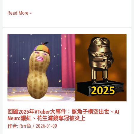
困
它
境：
Read More »
有
VRChat
關！
的
優
回
勢
顧
與
2025
隱
年
憂
VTuber
一
大
次
事
解
件：
析
鯊
回顧2025年VTuber大事件：鯊魚子橫空出世、AI
魚
Neuro爆紅、花生濾鏡奪冠被炎上
子
作者:
Rrrr魚
/
2026-01-09
橫