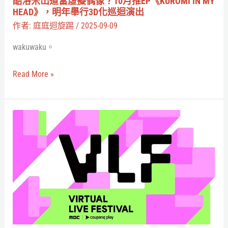
酷洛米出道當虛擬偶像？10月推EP《KUROMI IN MY
作
像？
HEAD》，明年舉行3D化巡迴演出
嗎？
10
作者:
庭庭迴旋踢
/
2025-09-09
月
wakuwaku。
推
EP《KUROMI
Read More »
IN
MY
HEAD》，
虛
明
擬
年
偶
舉
像
行
入
3D
侵
化
韓
巡
流！