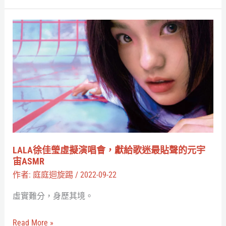
成
MR
LALA
眼
徐
鏡
佳
瑩
虛
擬
演
唱
會，
LALA徐佳瑩虛擬演唱會，獻給歌迷最貼聲的元宇
獻
宙ASMR
給
作者:
庭庭迴旋踢
/
2022-09-22
歌
虛實難分，身歷其境。
迷
最
Read More »