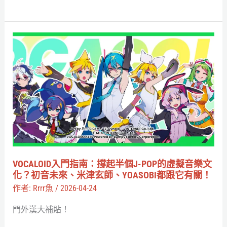
貼
聲
的
VOCALOID
元
入
宇
門
宙
指
ASMR
南：
撐
起
半
個
VOCALOID入門指南：撐起半個J-POP的虛擬音樂文
J-
化？初音未來、米津玄師、YOASOBI都跟它有關！
POP
作者:
Rrrr魚
/
2026-04-24
的
門外漢大補貼！
虛