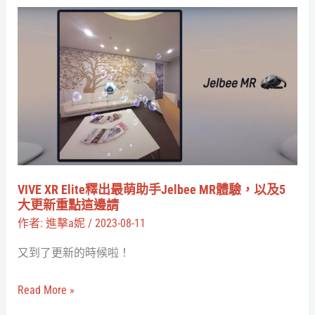
因，
VIVE
眼
XR
鏡
Elite
族、
釋
怕
出
壓
最
臉
萌
的
助
看
手
VIVE XR Elite釋出最萌助手Jelbee MR體驗，以及5
過
Jelbee
大更新重點這邊請
來！
MR
作者:
進擊a妮
/
2023-08-11
體
又到了更新的時候啦！
驗，
以
Read More »
及