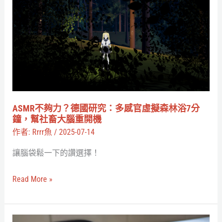
不
夠
力？
德
國
研
究：
多
ASMR不夠力？德國研究：多感官虛擬森林浴7分
感
鐘，幫社畜大腦重開機
官
作者:
Rrrr魚
/
2025-07-14
虛
讓腦袋鬆一下的讚選擇！
擬
森
Read More »
林
浴
7
推