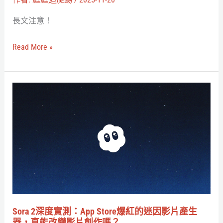
上
十
長文注意！
年
磨
Read More »
一
劍，
Valve
Sora
如
2
何
深
讓
度
Steam
實
Machine
測：
捲
App
土
Store
重
爆
Sora 2深度實測：App Store爆紅的迷因影片產生
回
紅
器，真能改變影片創作嗎？