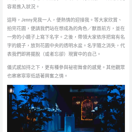
容易進入狀況。
這時，Jenny見我一人，便熱情的迎接我。等大家欣賞、
拍完花園，便請我們站在想成為的角色／獸首前方，並在
一旁的小鏡子上寫下名字。之後，帶領大家依序把寫有名
字的鏡子，放到花園中央的透明水盆。名字隨之消失，代
表我們即將擺脫（或者忘卻）現實中的自己。
儀式感加持之下，更有種參與祕密舞會的感覺。其他觀眾
也窸窸窣窣低語著興奮之情。