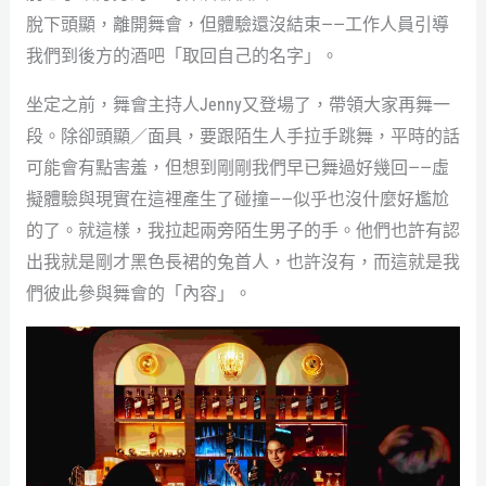
脫下頭顯，離開舞會，但體驗還沒結束——工作人員引導
我們到後方的酒吧「取回自己的名字」。
坐定之前，舞會主持人Jenny又登場了，帶領大家再舞一
段。除卻頭顯／面具，要跟陌生人手拉手跳舞，平時的話
可能會有點害羞，但想到剛剛我們早已舞過好幾回——虛
擬體驗與現實在這裡產生了碰撞——似乎也沒什麼好尷尬
的了。就這樣，我拉起兩旁陌生男子的手。他們也許有認
出我就是剛才黑色長裙的兔首人，也許沒有，而這就是我
們彼此參與舞會的「內容」。