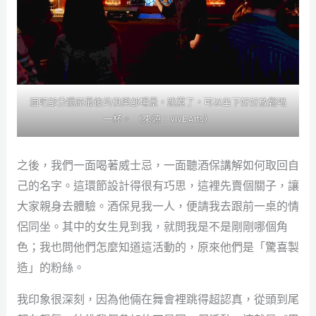
酒吧部分還原最後的俱樂部場景，跳累了，可以坐下好好放鬆喝
一杯。 （來源：VIVE Arts）
之後，我們一面喝著威士忌，一面聽酒保講解如何取回自
己的名字。這環節設計得很有巧思，這裡先賣個關子，讓
大家親身去體驗。酒保見我一人，便請我去跟前一桌的情
侶同坐。其中的女生見到我，就問我是不是剛剛哪個角
色；我也問他們怎麼知道這活動的，原來他們是「驚喜製
造」的粉絲。
我印象很深刻，因為他倆在舞會裡跳得超認真，從頭到尾