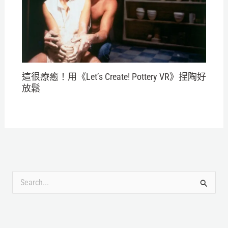
這很療癒！用《Let’s Create! Pottery VR》捏陶好
放鬆
搜
尋
關