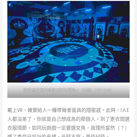
這裡就是我們即將起舞的場地。（來源：VIVE Arts）
戴上VR，確實給人一種帶舞會面具的隱匿感。此時，I人E
人都沒差了，你就是自己想成為的那個人。到了更衣間選
衣服環節，如同玩遊戲一定要選女角，我理所當然（？）
選了香奈兒設計的長裙，此時不穿，更待何時。