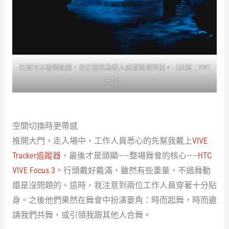
花園可以盡情拍照，也在這裡為進入虛擬實境準備。（來源：VIVE
Arts）
空間切換時更帶感
推開大門，走入場中，工作人員悉心的先幫我戴上
VIVE
Tracker追蹤器
，最後才是頭顯——整場舞會的核心——
HTC
VIVE Focus 3
。行頭戴好戴滿，雖然有些重量，不過舞動
還是沒問題的。這時，我注意到兩位工作人員穿著十分貼
身。之後他們果然在舞會中扮演要角：時而起舞，時而邀
請我們共舞，或引領我跟其他人合舞。