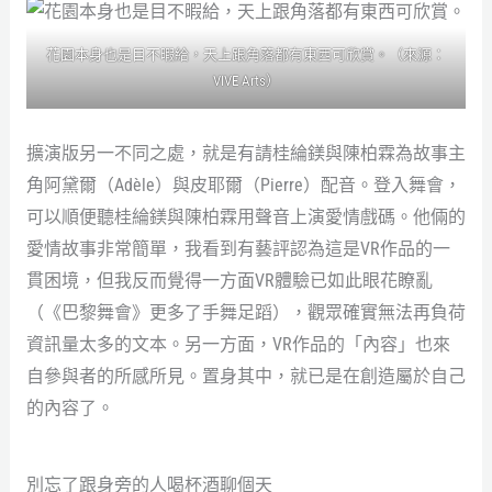
花園本身也是目不暇給，天上跟角落都有東西可欣賞。（來源：
VIVE Arts）
擴演版另一不同之處，就是有請桂綸鎂與陳柏霖為故事主
角阿黛爾（Adèle）與皮耶爾（Pierre）配音。登入舞會，
可以順便聽桂綸鎂與陳柏霖用聲音上演愛情戲碼。他倆的
愛情故事非常簡單，我看到有藝評認為這是VR作品的一
貫困境，但我反而覺得一方面VR體驗已如此眼花瞭亂
（《巴黎舞會》更多了手舞足蹈），觀眾確實無法再負荷
資訊量太多的文本。另一方面，VR作品的「內容」也來
自參與者的所感所見。置身其中，就已是在創造屬於自己
的內容了。
別忘了跟身旁的人喝杯酒聊個天