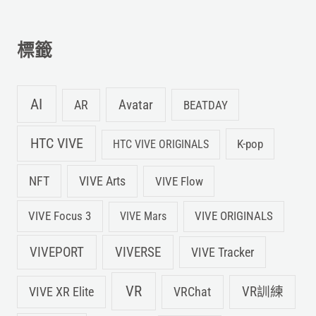
鍵
字
標籤
:
AI
Avatar
AR
BEATDAY
HTC VIVE
K-pop
HTC VIVE ORIGINALS
NFT
VIVE Arts
VIVE Flow
VIVE Focus 3
VIVE ORIGINALS
VIVE Mars
VIVEPORT
VIVERSE
VIVE Tracker
VR
VIVE XR Elite
VRChat
VR訓練