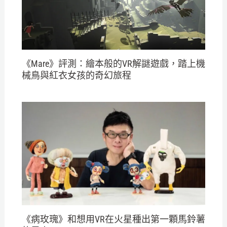
《Mare》評測：繪本般的VR解謎遊戲，踏上機
械鳥與紅衣女孩的奇幻旅程
《病玫瑰》和想用VR在火星種出第一顆馬鈴薯