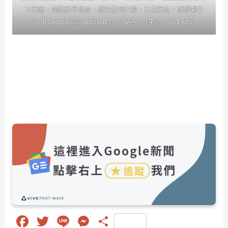
下舞廳，團體結伴參加，想穿梭到巴黎，比拼舞技，就聯繫客
服：lebaldeparis@surpriselab.com.tw吧！（來源：VIVE Arts）
Fa
T
Li
M
分