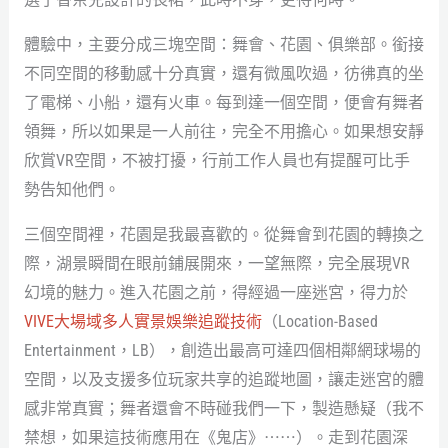
體驗中，主要分成三塊空間：舞會、花園、俱樂部。銜接
不同空間的移動感十分真實，還有微風吹過，彷彿真的坐
了電梯、小船，還有火車。每到達一個空間，便會有舞者
領舞，所以如果是一人前往，完全不用擔心。如果想安靜
欣賞VR空間，不被打擾，行前工作人員也有提醒可比手
勢告知他們。
三個空間裡，花園是我最喜歡的。從舞會到花園的轉換之
際，湖景瞬間在眼前鋪展開來，一望無際，完全展現VR
幻境的魅力。進入花園之前，得經過一座迷宮，得力於
VIVE大場域多人實景娛樂追蹤技術
（Location-Based
Entertainment，LB），創造出最高可達四個相鄰網球場的
空間，以及支援多位玩家共享的追蹤地圖，讓走迷宮的體
感非常真實；舞者還會不時碰我們一下，製造懸疑（我不
禁想，如果這技術應用在《鬼店》⋯⋯）。走到花園深