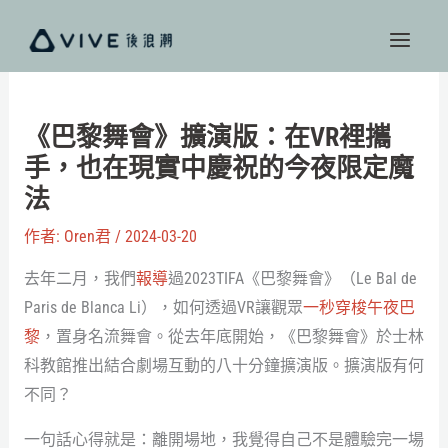
跳
至
主
要
內
《巴黎舞會》擴演版：在VR裡攜
容
手，也在現實中慶祝的今夜限定魔
法
作者:
Oren君
/
2024-03-20
去年二月，我們
報導
過2023TIFA​《巴黎舞會》（Le Bal de
Paris de Blanca Li），如何透過VR讓觀眾
一秒穿梭午夜巴
黎
，置身名流舞會。從去年底開始，​《巴黎舞會》於士林
科教館推出結合劇場互動的八十分鐘擴演版。擴演版有何
不同？
一句話心得就是：離開場地，我覺得自己不是體驗完一場