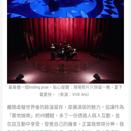
最後擺一個ending pose。貼心提醒：現場照片只保留一晚，要下
載要快。（來源：VIVE Arts）
離開虛擬世界後的餘溫留存，是擴演版的魅力。這讓作為
「實地娛樂」的VR體驗，多了一份透過人與人互動，並
在這互動中享受、發覺自己的機會。正當我想得分神，我