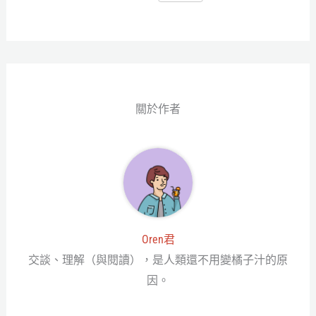
ce
wi
ne
es
享
bo
tt
se
ok
er
ng
er
關於作者
Oren君
交談、理解（與閱讀），是人類還不用變橘子汁的原
因。