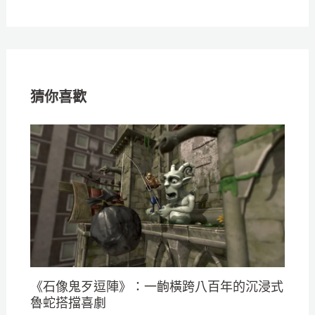
猜你喜歡
《石像鬼歹逗陣》：一齣橫跨八百年的沉浸式
魯蛇搭擋喜劇