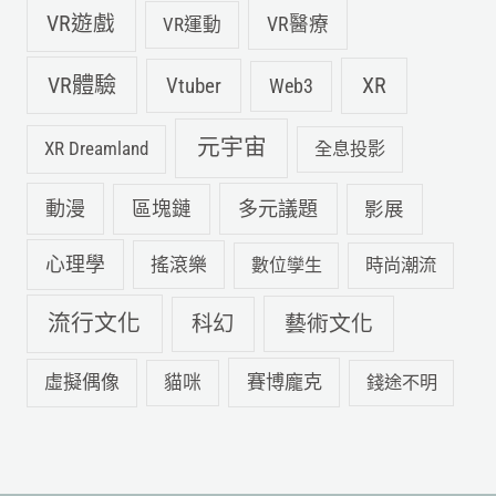
VR遊戲
VR運動
VR醫療
VR體驗
Vtuber
XR
Web3
元宇宙
XR Dreamland
全息投影
動漫
多元議題
區塊鏈
影展
心理學
搖滾樂
數位孿生
時尚潮流
流行文化
科幻
藝術文化
虛擬偶像
賽博龐克
貓咪
錢途不明