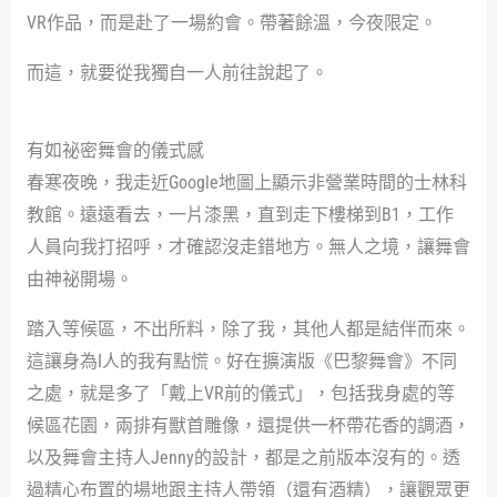
VR作品，而是赴了一場約會。帶著餘溫，今夜限定。
而這，就要從我獨自一人前往說起了。
有如祕密舞會的儀式感
春寒夜晚，我走近Google地圖上顯示非營業時間的士林科
教館。遠遠看去，一片漆黑，直到走下樓梯到B1，工作
人員向我打招呼，才確認沒走錯地方。無人之境，讓舞會
由神祕開場。
踏入等候區，不出所料，除了我，其他人都是結伴而來。
這讓身為I人的我有點慌。好在擴演版《巴黎舞會》不同
之處，就是多了「戴上VR前的儀式」，包括我身處的等
候區花園，兩排有獸首雕像，還提供一杯帶花香的調酒，
以及舞會主持人Jenny的設計，都是之前版本沒有的。透
過精心布置的場地跟主持人帶領（還有酒精），讓觀眾更