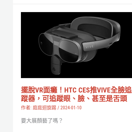
提
升
擺
長
脫
輩
VR
生
面
活
癱！
品
HTC
質
CES
新
推
擺脫VR面癱！HTC CES推VIVE全臉追
產
VIVE
蹤器，可追蹤眼、臉、甚至是舌頭
品
全
作者:
庭庭迴旋踢
/
2024-01-10
臉
要大展顏藝了嗎？
追