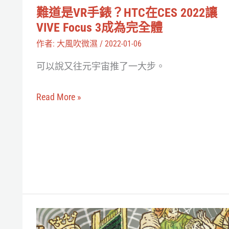
在
難道是VR手錶？HTC在CES 2022讓
CES
VIVE Focus 3成為完全體
2022
作者:
大風吹微濕
/
2022-01-06
讓
可以說又往元宇宙推了一大步。
VIVE
Focus
Read More »
3
成
為
完
全
體
當