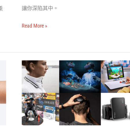
推
讓你深陷其中。
乘
出
世
Read More »
界
首
創
沉
從
浸
CES
式
2020
虛
創
擬
新
顯
獎，
示
一
器