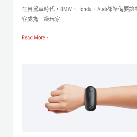
2023
在自駕車時代，BMW、Honda、Audi都準備要讓
發
客成為一級玩家！
現
各
Read More »
家
車
廠
難
都
道
想
是
駛
VR
進
手
元
錶？
宇
HTC
宙