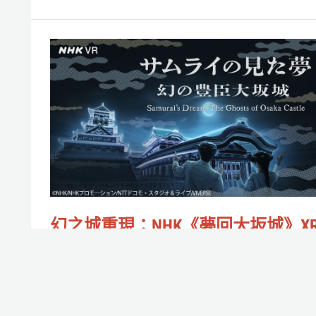
的
諂
幻
媚
之
可
城
能
重
正
現：
讓
NHK《夢
你
回
的
大
幻之城重現：NHK《夢回大坂城》X
人
坂
體驗，跟著早見沙織走入豐臣秀吉
際
城》
夢幻城堡！
關
XR
作者:
Rrrr魚
/
2026-03-30
係
體