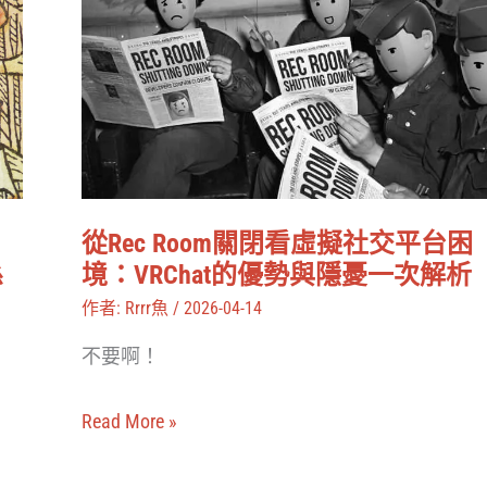
Rec
Room
關
閉
看
虛
擬
從Rec Room關閉看虛擬社交平台困
社
境：VRChat的優勢與隱憂一次解析
係
交
作者:
Rrrr魚
/
2026-04-14
平
不要啊！
台
困
Read More »
境：
VRChat