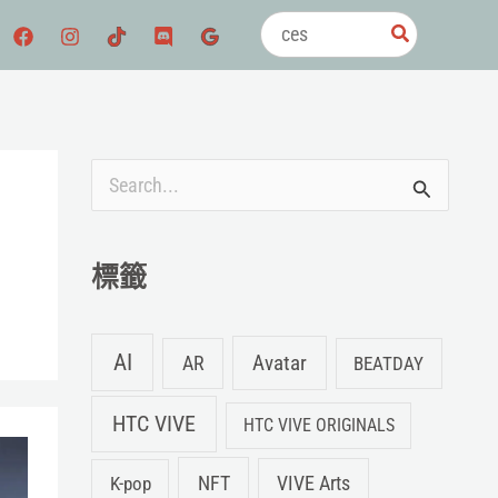
搜
尋：
搜
尋
關
標籤
鍵
字
AI
Avatar
AR
BEATDAY
:
HTC VIVE
HTC VIVE ORIGINALS
NFT
K-pop
VIVE Arts