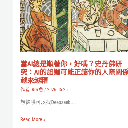
AI
總
是
順
著
你，
好
當AI總是順著你，好嗎？史丹佛研
嗎？
究：AI的諂媚可能正讓你的人際關
史
越來越糟
丹
作者:
Rrrr魚
/
2026-05-26
佛
想被哄可以找Deepseek……
研
究：
Read More »
AI