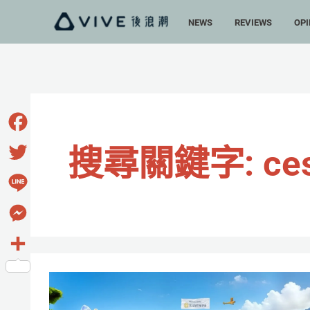
跳
NEWS
REVIEWS
OPI
至
主
要
內
容
Facebook
搜尋關鍵字:
ce
Twitter
Line
Messenger
分
酷
享
老