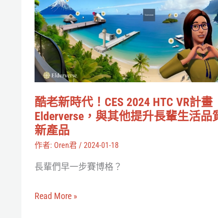
新
時
代！
CES
2024
HTC
酷老新時代！CES 2024 HTC VR計畫
VR
Elderverse，與其他提升長輩生活品
計
新產品
畫
作者:
Oren君
/
2024-01-18
Elderverse，
長輩們早一步賽博格？
與
其
Read More »
他