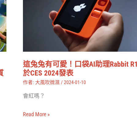
兔
有
可
愛！
口
袋
這兔兔有可愛！口袋AI助理Rabbit R
AI
質
於CES 2024發表
助
作者:
大風吹微濕
/
2024-01-10
理
會紅嗎？
Rabbit
R1
Read More »
於
CES