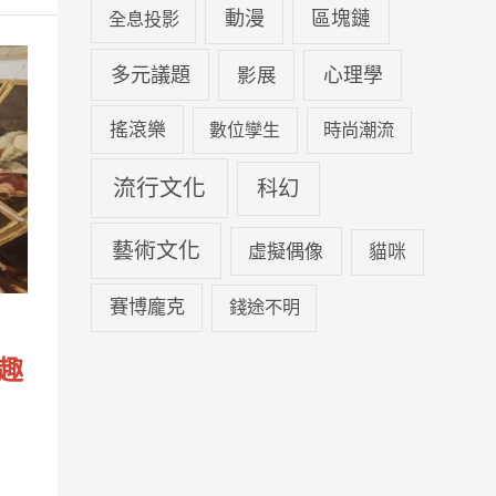
動漫
區塊鏈
全息投影
多元議題
心理學
影展
搖滾樂
數位孿生
時尚潮流
流行文化
科幻
藝術文化
虛擬偶像
貓咪
賽博龐克
錢途不明
樂趣