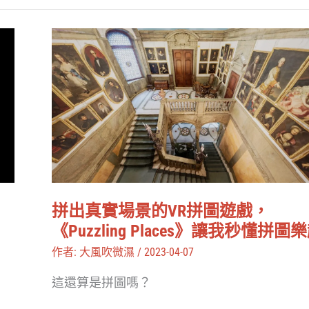
2024
發
拼
表
出
真
實
場
景
的
VR
拼出真實場景的VR拼圖遊戲，
拼
《Puzzling Places》讓我秒懂拼圖
圖
作者:
大風吹微濕
/
2023-04-07
遊
這還算是拼圖嗎？
戲，