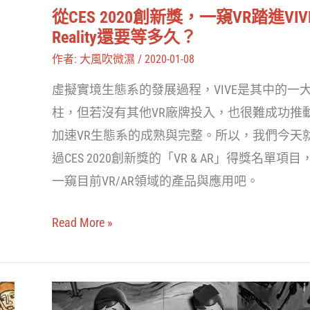
窺
從CES 2020創新獎，一窺VR踏進VIV
VR
Reality還要等多久？
踏
作者:
大風吹微濕
/
2020-01-08
進
虛擬實境生態系的發展過程，VIVE是其中的一
VIVE
柱，但若沒有其他VR廠牌投入，也很難成功推
Reality
加速VR生態系的成熟與完整。所以，我們今天
還
過CES 2020創新獎的「VR & AR」得獎名單項目
要
一窺目前VR/AR領域的產品與應用吧。
等
多
Read More »
久？
從