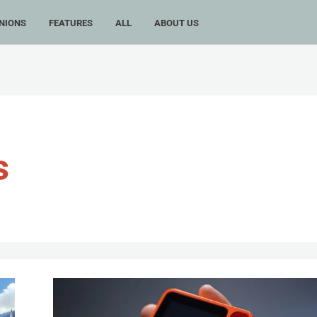
NIONS
FEATURES
ALL
ABOUT US
s
這
兔