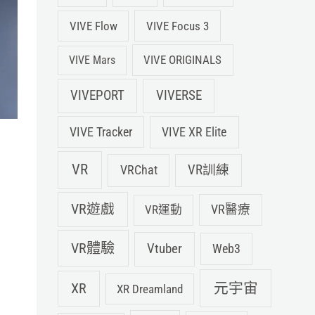
VIVE Flow
VIVE Focus 3
VIVE ORIGINALS
VIVE Mars
VIVEPORT
VIVERSE
VIVE XR Elite
VIVE Tracker
1
VR
VRChat
VR訓練
VR遊戲
VR運動
VR醫療
VR體驗
Vtuber
Web3
元宇宙
XR
XR Dreamland