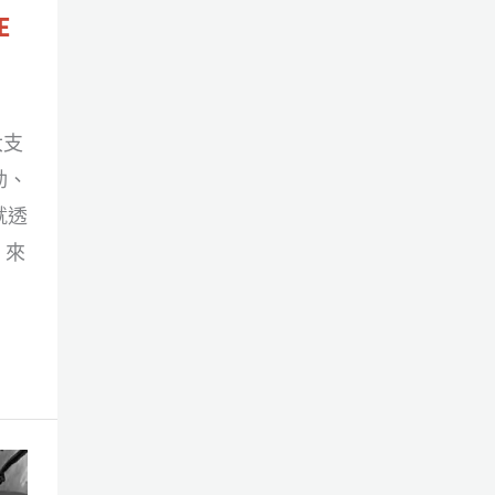
E
大支
動、
就透
，來