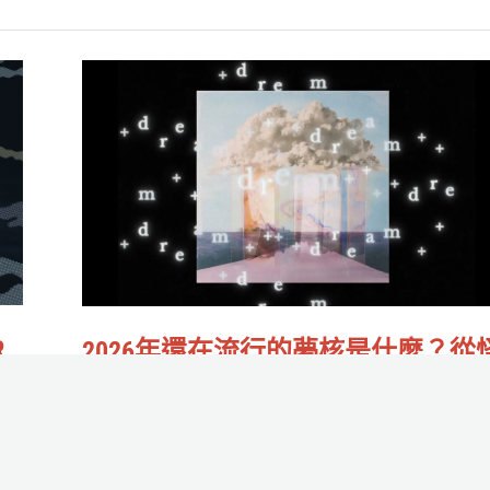
的
優
2026
勢
年
與
還
隱
在
憂
流
一
行
次
的
解
夢
R
2026年還在流行的夢核是什麼？從
析
核
的
核、閾限空間到K-pop都在用的網路
是
學全解析
什
作者:
Rrrr魚
/
2026-03-12
麼？