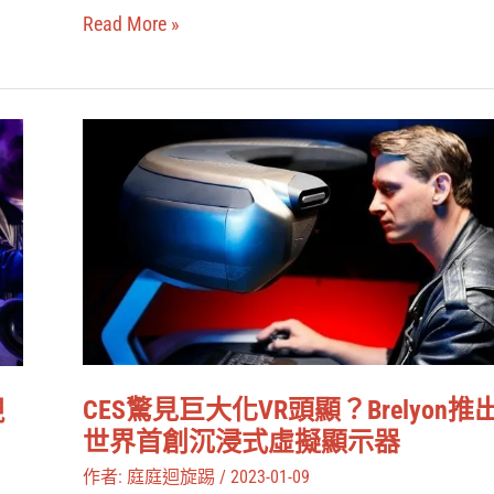
《Puzzling
Read More »
Places》
讓
我
CES
秒
驚
懂
見
拼
巨
圖
大
樂
化
趣
VR
頭
CES驚見巨大化VR頭顯？Brelyon推
現
顯？
世界首創沉浸式虛擬顯示器
Brelyon
作者:
庭庭迴旋踢
/
2023-01-09