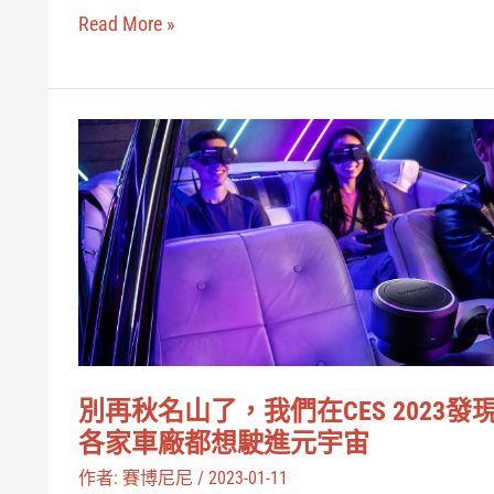
蹤
Read More »
器，
可
追
別
蹤
再
眼、
秋
臉、
名
甚
山
至
了，
是
我
舌
們
頭
別再秋名山了，我們在CES 2023發
在
各家車廠都想駛進元宇宙
CES
作者:
賽博尼尼
/
2023-01-11