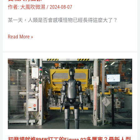
人
其
作者:
大風吹微濕
/
2024-08-07
藝
實
某一天，人類是否會感嘆怪物已經長得這麼大了？
術
機
家
器
Read More »
Ai-
人
Da
養
談
成
初
起
和
登
VR
場
虛
就
擬
進
實
BMW
境
打
大
工
有
的
初登場就進BMW打工的Figure 02多厲害？最新人型