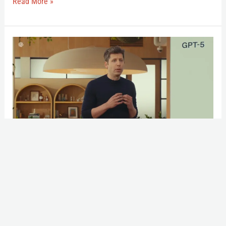
Read More »
獴
「Poketomo」
可
GPT-
對
5
話、
減
記
少
得
幻
你，
覺，
遇
背
到
後
同
藏
GPT-5減少幻覺，背後藏著AI生存策略與AGI進化的
伴
著
下一步？
還
AI
作者:
大風吹微濕
/
2025-08-13
會
生
是這樣嗎？
社
存