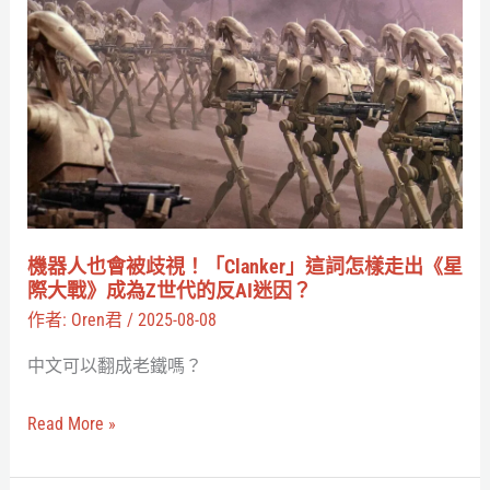
架
器
角
人
色
也
聊
會
天
被
機
歧
器
視！
人？
「Clanker」
機器人也會被歧視！「Clanker」這詞怎樣走出《星
這
際大戰》成為Z世代的反AI迷因？
詞
作者:
Oren君
/
2025-08-08
怎
中文可以翻成老鐵嗎？
樣
走
Read More »
出
《星