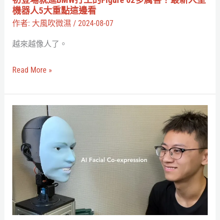
關
Figure
機器人5大重點這邊看
係
02
作者:
大風吹微濕
/
2024-08-07
多
越來越像人了。
厲
害？
Read More »
最
新
人
這
型
款
機
名
器
為
人
Emo
5
的
大
AI
重
機