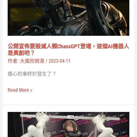
會
要
頒
毀
獎
滅
給
人
機
類
公開宣佈要毀滅人類ChaosGPT登場，這個AI機器人
器
ChaosGPT
是奧創吧？
人」
登
作者:
大風吹微濕
/
2023-04-11
場，
擔心的事終於發生了？
這
個
Read More »
AI
機
器
用
人
VR
是
頭