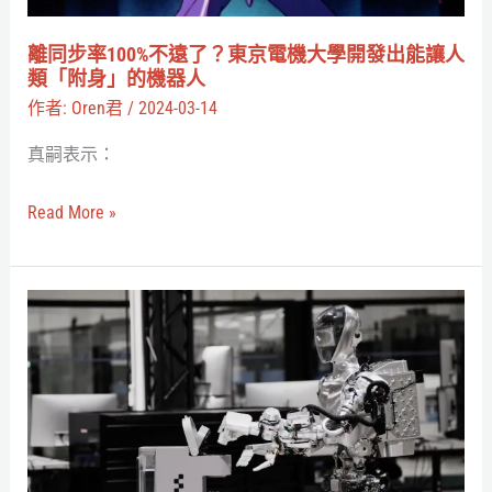
了？
笑
東
離同步率100%不遠了？東京電機大學開發出能讓人
京
類「附身」的機器人
電
作者:
Oren君
/
2024-03-14
機
真嗣表示：
大
學
Read More »
開
發
出
機
能
器
讓
人
人
的
類
ChatGPT
「附
時
身」