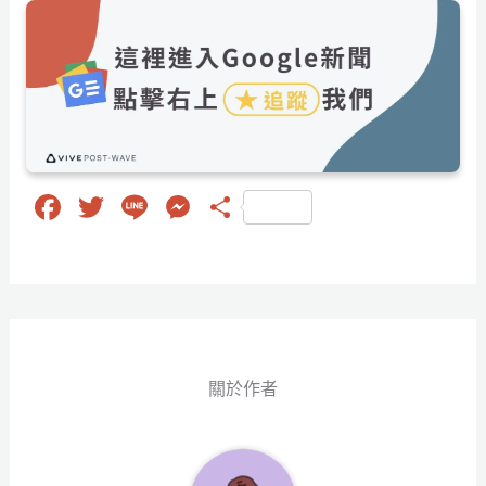
Fa
T
Li
M
分
ce
wi
ne
es
享
bo
tt
se
ok
er
ng
er
關於作者