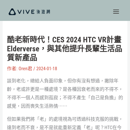
跳
至
主
要
內
酷老新時代！CES 2024 HTC VR計畫
容
Elderverse，與其他提升長輩生活品
質新產品
作者:
Oren君
/
2024-01-18
談到老化，總給人負面印象，但你有沒有想過，撇除年
齡，老或許更是一種處境？是各種因衰老而來的不得不，
不得不一個人而感到孤寂；不得不產生「自己是負擔」的
感覺，因而喪失生活熱情⋯⋯
但如果我們將「老」的處境視為可透過科技克服的挑戰，
達到老而不衰，是不是就能重新定義「老」呢？HTC在今