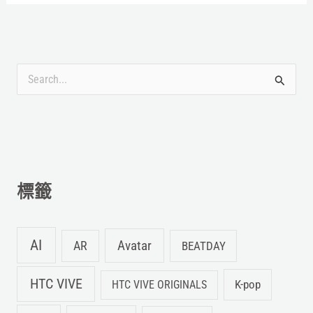
搜
尋
關
鍵
字
標籤
:
AI
Avatar
AR
BEATDAY
HTC VIVE
K-pop
HTC VIVE ORIGINALS