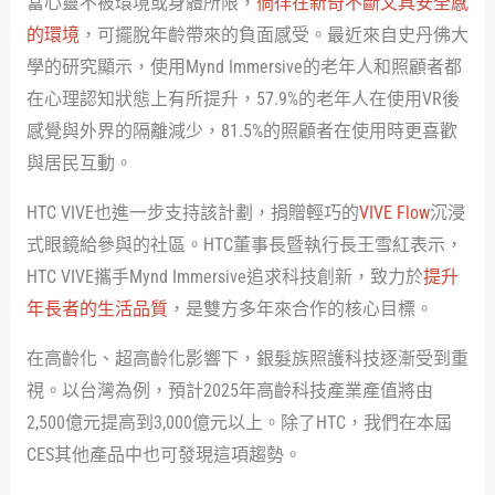
當心靈不被環境或身體所限，
徜徉在新奇不斷又具安全感
的環境
，可擺脫年齡帶來的負面感受。最近來自史丹佛大
學的研究顯示，使用Mynd Immersive的老年人和照顧者都
在心理認知狀態上有所提升，57.9%的老年人在使用VR後
感覺與外界的隔離減少，81.5%的照顧者在使用時更喜歡
與居民互動。
HTC VIVE也進一步支持該計劃，捐贈輕巧的
VIVE Flow
沉浸
式眼鏡給參與的社區。HTC董事長暨執行長王雪紅表示，
HTC VIVE攜手Mynd Immersive追求科技創新，致力於
提升
年長者的生活品質
，是雙方多年來合作的核心目標。
在高齡化、超高齡化影響下，銀髮族照護科技逐漸受到重
視。以台灣為例，預計2025年高齡科技產業產值將由
2,500億元提高到3,000億元以上。除了HTC，我們在本屆
CES其他產品中也可發現這項趨勢。