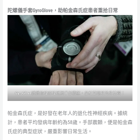
陀螺儀手套GyroGlove，助帕金森氏症患者重拾日常
GyroGlove
透過物理原理抵消手部震顫，是相當聰明的作法啊！
帕金森氏症，是好發在老年人的退化性神經疾病。據統
計，患者平均發病年齡約為58歲。手部震顫，便是帕金森
氏症的典型症狀，嚴重影響日常生活。