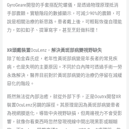
GyroGeare開發的手套搭配陀螺儀，是透過物理原理抵消
手部震顫。實驗階段的數據顯示，可減少90%的震顫，可
說是相關治療的新思路。患者戴上後，可輕鬆恢復自理能
力，如扣釦子、提筆寫字，甚至烹飪做料理！
XR頭戴裝置
OcuLenz，
解決黃斑部病變視野缺失
除了帕金森氏症，老年性黃斑部病變是年長者的常見疾
病，也是失明的主要原因。不同於白內障可透過手術一勞
永逸解決，醫界目前對於黃斑部病變的治療仍停留在減緩
惡化的階段。
既然無法從內部治癒，就從外部下手，正是Ocutrx開發XR
裝置OcuLenz另闢的蹊徑。其原理是因為黃斑部病變患者
為視網膜退化，導致中央視野缺損，但周邊視力不會受影
響，就像你看東西時忽然發現視線中間出現黑影或糊糊