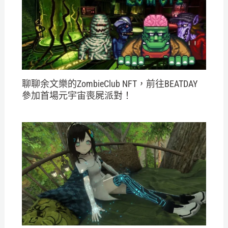
聊聊余文樂的ZombieClub NFT，前往BEATDAY
參加首場元宇宙喪屍派對！