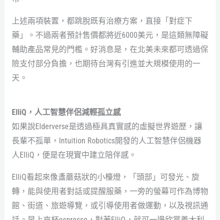
上述兩項裝置，都跳脫既有治療方案，直接「對症下
藥」。不過兩者預計售價都將近6000美元，是這類無障礙
輔助產品常見的門檻。好消息是，在北美未來都可透過保
險支付部分負擔，也期待台灣有引進並大規模使用的一
天。
ElliQ，人工智慧伴侶減輕孤立感
如果說Elderverse是透過極具真實感的虛擬世界遊歷，讓
長輩不孤單，Intuition Robotics開發的人工智慧伴侶機器
人ElliQ，便是在現實中建立陪伴感。
ElliQ看起來像盞蘑菇狀的小檯燈，「頭部」可發光、旋
轉，能與使用者對話或提醒服藥，一旁的螢幕可作為博物
館、街道、旅遊導覽，或引導使用者做運動，以及視訊通
話。早上來杯espresso，對著ElliQ，就可一邊欣賞義大利